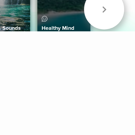
& Sounds
Healthy Mind
Follow Us
 App