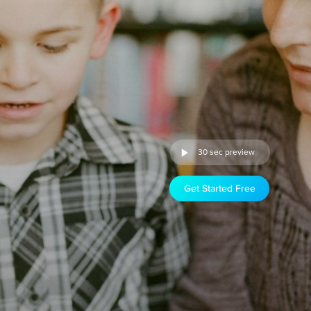
30 sec preview
Get Started Free