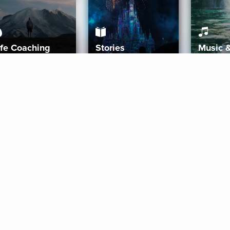
ife Coaching
Stories
Music 
More
Get Started
Gift Aura
Get Started
Redeem Gift Code
Gift Card Terms
Download IOS