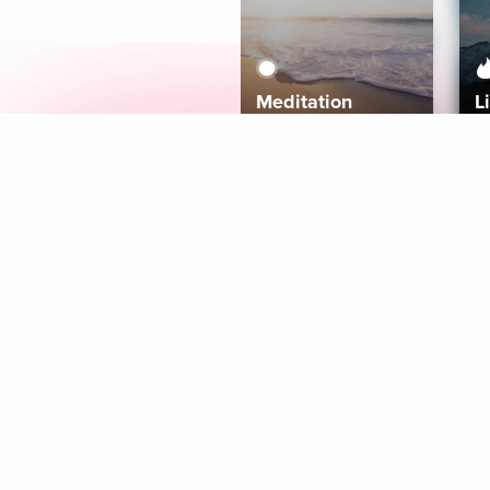
Meditation
L
Aura
Explore
Coaches
Tracks