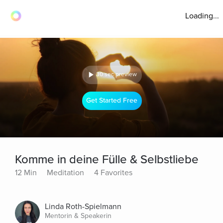
Loading...
30 sec preview
Get Started Free
Komme in deine Fülle & Selbstliebe
12 Min
Meditation
4 Favorites
Linda Roth-Spielmann
Mentorin & Speakerin