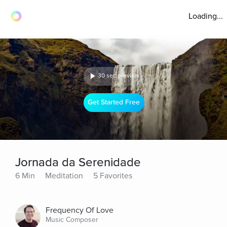
Loading...
30 sec preview
Get Started Free
Jornada da Serenidade
6 Min
Meditation
5 Favorites
Frequency Of Love
Music Composer