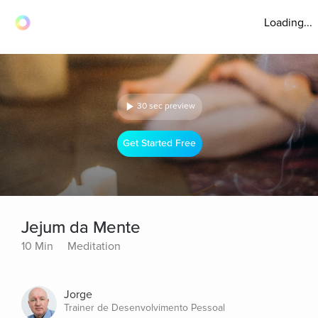
Loading...
30 sec preview
Get Started Free
Jejum da Mente
10 Min
Meditation
Jorge
Trainer de Desenvolvimento Pessoal