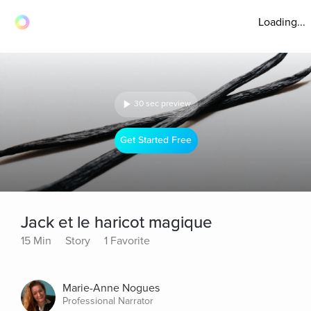
Loading...
30 sec preview
Get Started Free
Jack et le haricot magique
15 Min
Story
1 Favorite
Marie-Anne Nogues
Professional Narrator