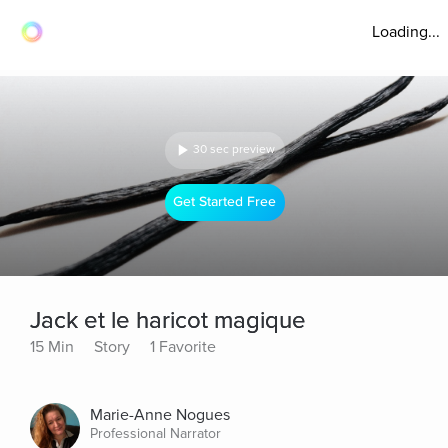
Loading...
30 sec preview
Get Started Free
Jack et le haricot magique
15 Min
Story
1 Favorite
Marie-Anne Nogues
Professional Narrator