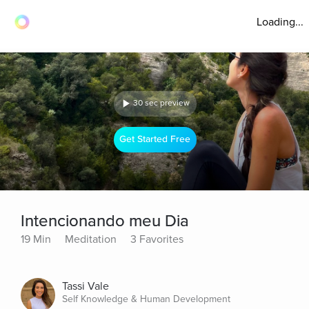
Loading...
30 sec preview
Get Started Free
Intencionando meu Dia
19 Min
Meditation
3 Favorites
Tassi Vale
Self Knowledge & Human Development