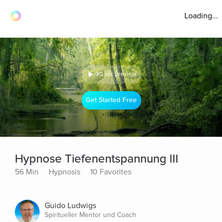
Loading...
30 sec preview
Get Started Free
Hypnose Tiefenentspannung III
56 Min
Hypnosis
10 Favorites
Guido Ludwigs
Spiritueller Mentor und Coach