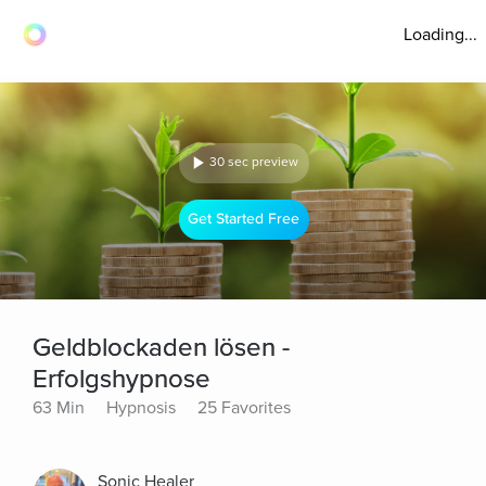
Loading...
30 sec preview
Get Started Free
Geldblockaden lösen -
Erfolgshypnose
63 Min
Hypnosis
25 Favorites
Sonic Healer