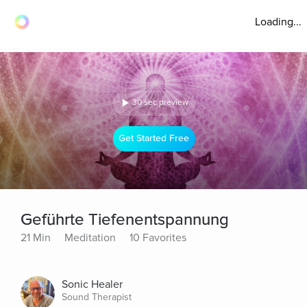
Loading...
30 sec preview
Get Started Free
Geführte Tiefenentspannung
21 Min
Meditation
10 Favorites
Sonic Healer
Sound Therapist