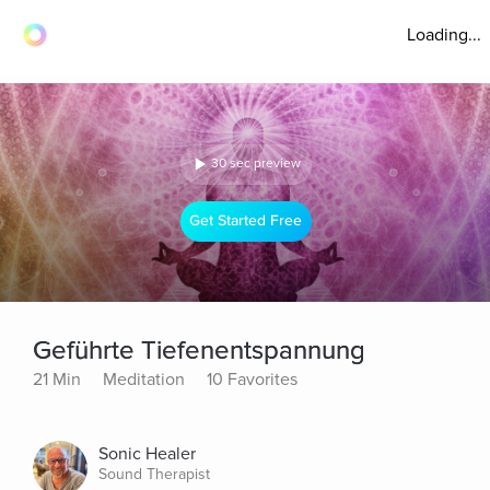
Loading...
30 sec preview
Get Started Free
Geführte Tiefenentspannung
21 Min
Meditation
10 Favorites
Sonic Healer
Sound Therapist