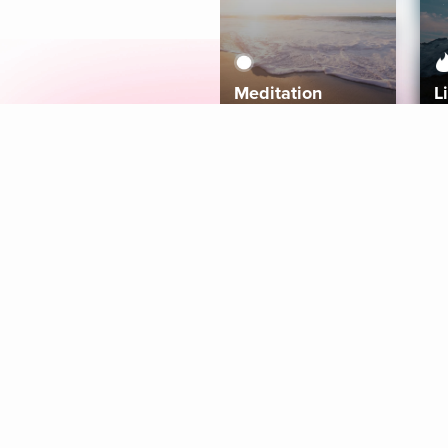
Meditation
L
Aura
Explore
Coaches
Tracks