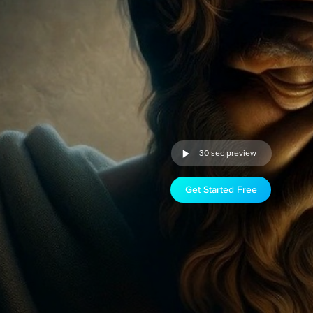
30 sec preview
Get Started Free