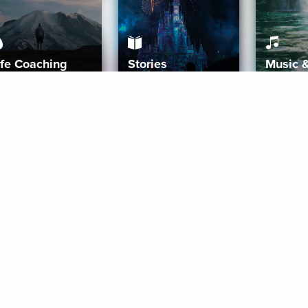
ife Coaching
Stories
Music 
More
Get Started
Gift Aura
Get Started
Redeem Gift Code
Gift Card Terms
Download IOS