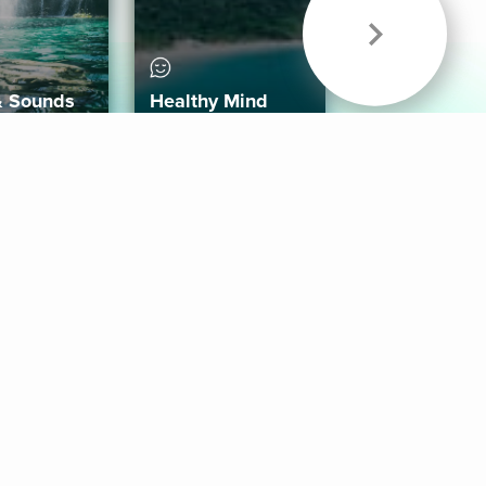
& Sounds
Healthy Mind
Follow Us
 App