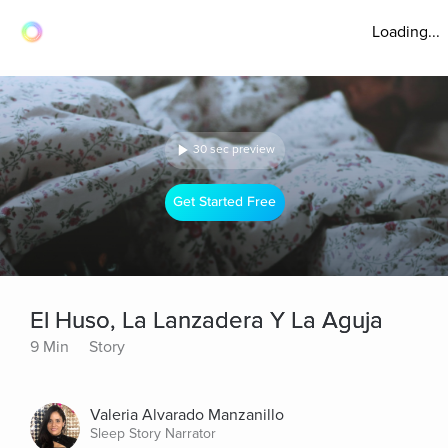
Loading...
30 sec preview
Get Started Free
El Huso, La Lanzadera Y La Aguja
9 Min
Story
Valeria Alvarado Manzanillo
Sleep Story Narrator