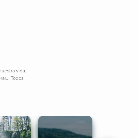
estra vida. 
r... Todos 