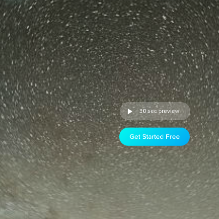
30 sec preview
Get Started Free