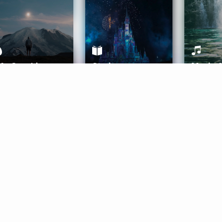
ife Coaching
Stories
Music 
More
Get Started
Gift Aura
Get Started