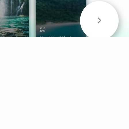
& Sounds
Healthy Mind
Follow Us