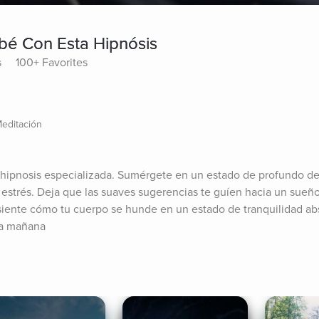
é Con Esta Hipnósis
s
100+ Favorites
Meditación
ipnosis especializada. Sumérgete en un estado de profundo de
l estrés. Deja que las suaves sugerencias te guíen hacia un sueño
 siente cómo tu cuerpo se hunde en un estado de tranquilidad abs
da mañana