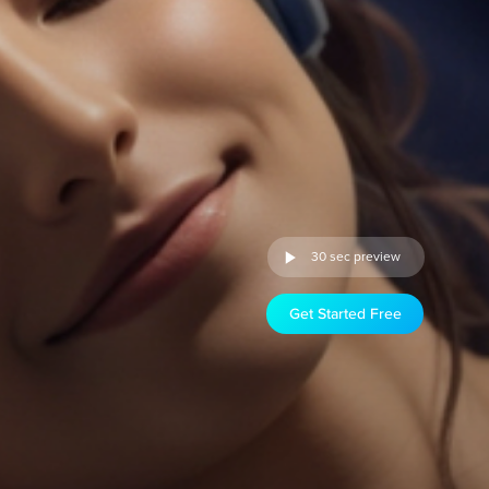
30 sec preview
Get Started Free