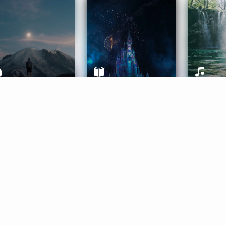
ife Coaching
Stories
Music 
More
Get Started