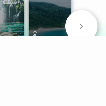
& Sounds
Healthy Mind
Follow Us