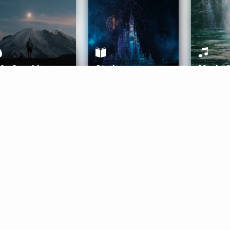
ife Coaching
Stories
Music 
More
Get Started
Gift Aura
Get Started