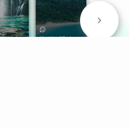
& Sounds
Healthy Mind
Follow Us