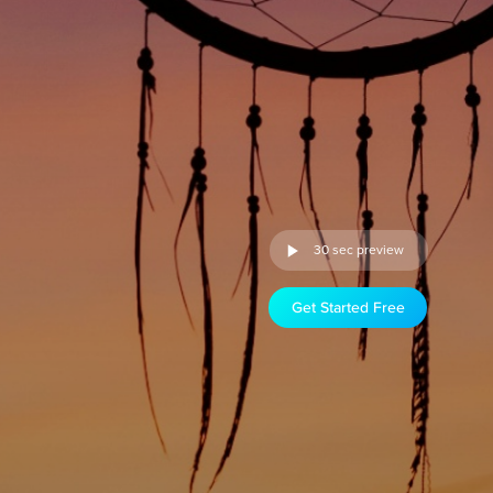
30 sec preview
Get Started Free