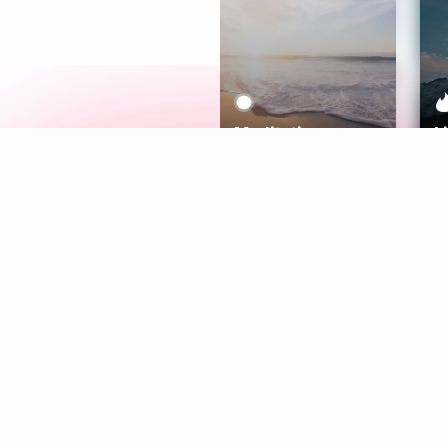
Meditation
L
Aura
Explore