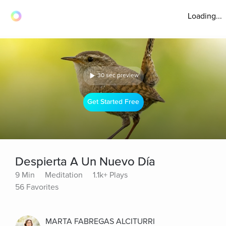
Loading...
30 sec preview
Get Started Free
Despierta A Un Nuevo Día
9 Min
Meditation
1.1k+ Plays
56 Favorites
MARTA FABREGAS ALCITURRI