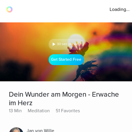
Loading...
30 sec preview
Get Started Free
Dein Wunder am Morgen - Erwache
im Herz
13 Min
Meditation
51 Favorites
Jan von Wille