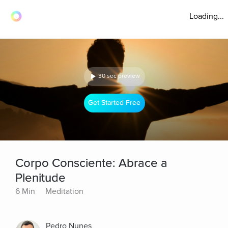
Loading...
30 sec preview
Get Started Free
Corpo Consciente: Abrace a
Plenitude
6 Min
Meditation
Pedro Nunes