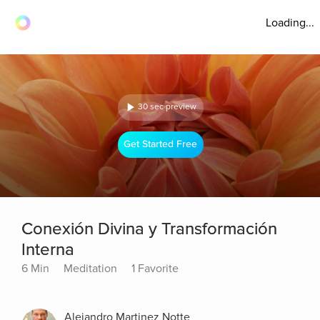
Loading...
30 sec preview
Get Started Free
Conexión Divina y Transformación
Interna
6 Min
Meditation
1 Favorite
Alejandro Martinez Notte