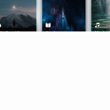
ife Coaching
Stories
Music 
More
Get Started
Gift Aura
Get Started