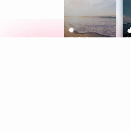
Meditation
L
Aura
Explore