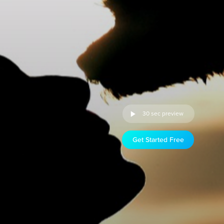
30 sec preview
Get Started Free