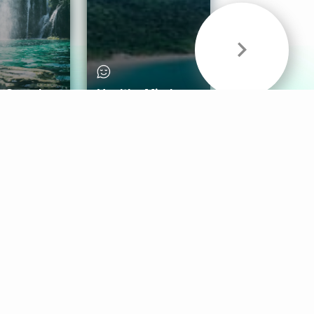
& Sounds
Healthy Mind
Follow Us