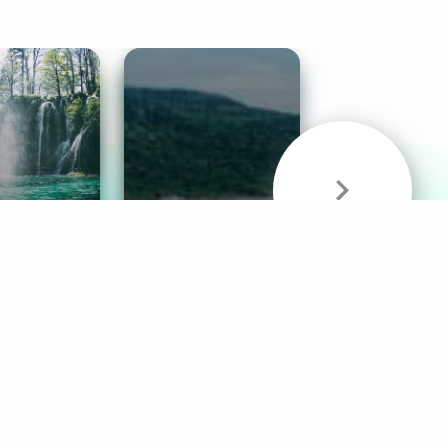
& Sounds
Healthy Mind