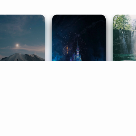
ife Coaching
Stories
Music 