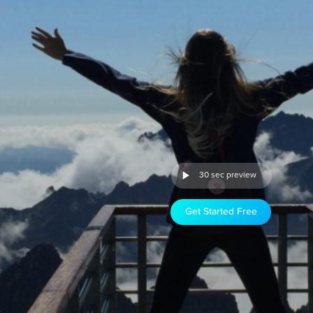
30 sec preview
Get Started Free