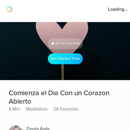
Loading...
30 sec preview
Get Started Free
Comienza el Dia Con un Corazon
Abierto
8 Min
Meditation
28 Favorites
Zinnia Arda