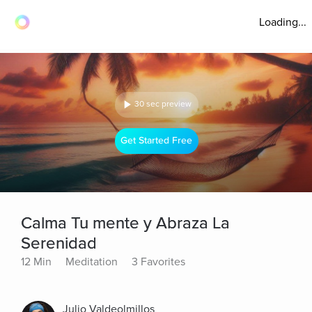
Loading...
30 sec preview
Get Started Free
Calma Tu mente y Abraza La
Serenidad
12 Min
Meditation
3 Favorites
Julio Valdeolmillos