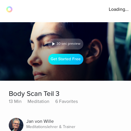
Loading...
30 sec preview
Get Started Free
Body Scan Teil 3
13 Min
Meditation
6 Favorites
Jan von Wille
Meditationslehrer & Trainer