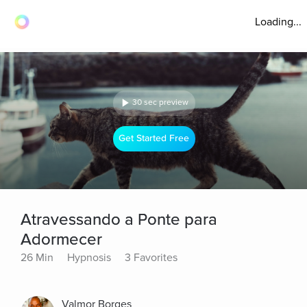
Loading...
30 sec preview
Get Started Free
Atravessando a Ponte para
Adormecer
26 Min
Hypnosis
3 Favorites
Valmor Borges