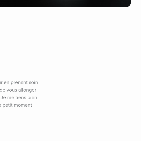
 en prenant soin 
 de vous allonger 
 Je me tiens bien 
e petit moment 