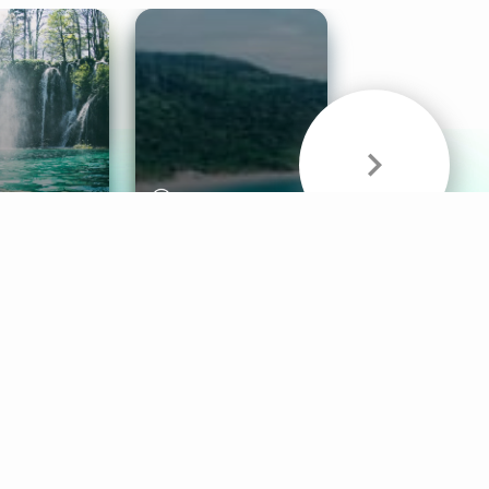
& Sounds
Healthy Mind