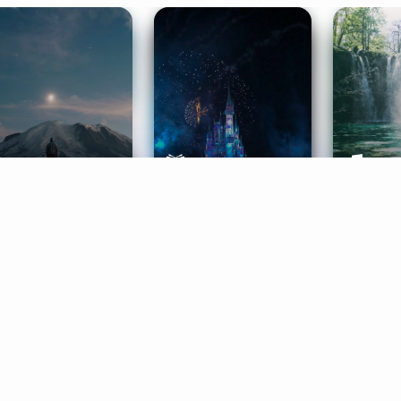
ife Coaching
Stories
Music 