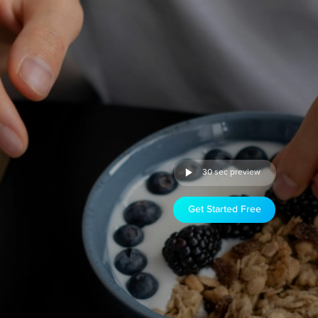
30 sec preview
Get Started Free