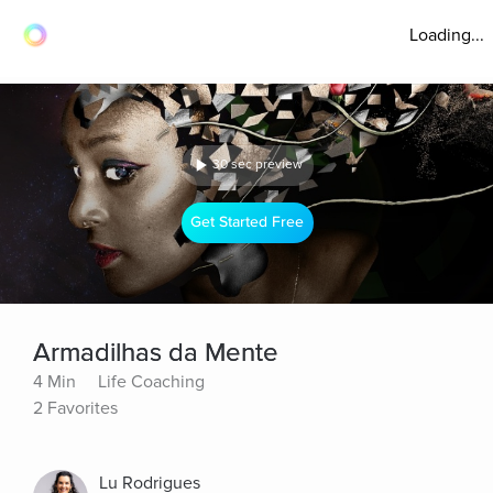
Loading...
30 sec preview
Get Started Free
Armadilhas da Mente
4 Min
Life Coaching
2 Favorites
Lu Rodrigues