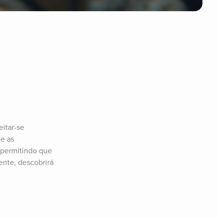
itar-se 
e as 
 permitindo que 
nte, descobrirá 