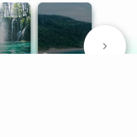
& Sounds
Healthy Mind