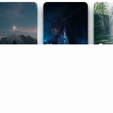
ife Coaching
Stories
Music 