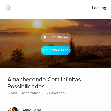
Loading...
30 sec preview
Get Started Free
Amanhecendo Com Infinitas
Possibilidades
5 Min
Meditation
5 Favorites
Aline Sena