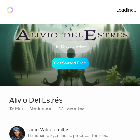
Loading...
30 sec preview
Get Started Free
Alivio Del Estrés
19 Min
Meditation
17 Favorites
Julio Valdeolmillos
Handpan player, music producer for relax