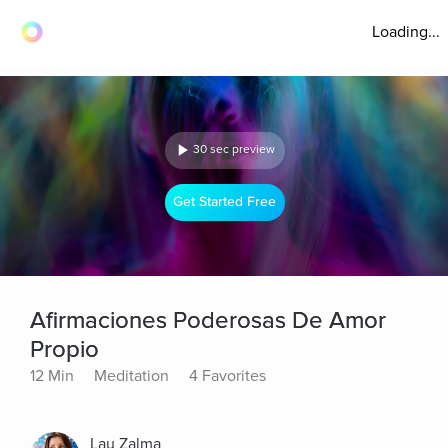
Loading...
30 sec preview
Get Started Free
Afirmaciones Poderosas De Amor
Propio
12 Min
Meditation
4 Favorites
Lau Zalma