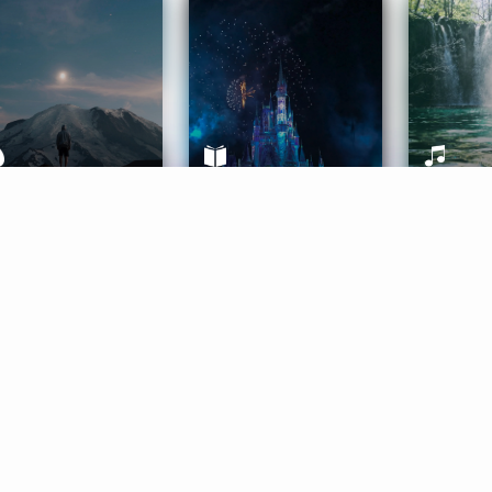
ife Coaching
Stories
Music 
More
Get Started