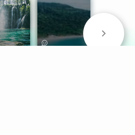
& Sounds
Healthy Mind
Follow Us