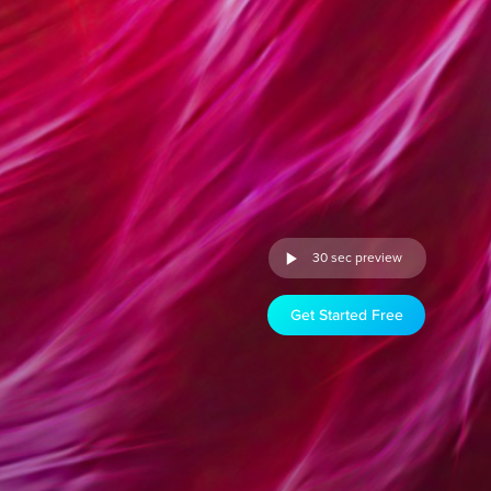
30 sec preview
Get Started Free