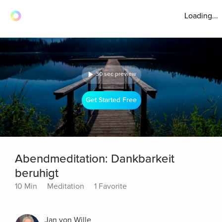
Loading...
30 sec preview
Get Started Free
Abendmeditation: Dankbarkeit
beruhigt
10 Min
Meditation
1 Favorite
Jan von Wille