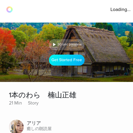
Loading...
30 sec preview
Get Started Free
1本のわら 楠山正雄
21 Min
Story
アリア
癒しの朗読屋