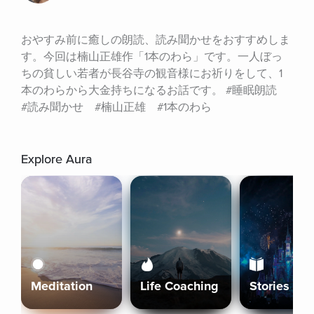
おやすみ前に癒しの朗読、読み聞かせをおすすめしま
す。今回は楠山正雄作「1本のわら」です。一人ぼっ
ちの貧しい若者が長谷寺の観音様にお祈りをして、1
本のわらから大金持ちになるお話です。 #睡眠朗読　
#読み聞かせ　#楠山正雄　#1本のわら
Explore Aura
Meditation
Life Coaching
Stories