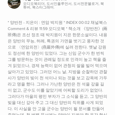
오디오북리더, 도서인플루언서, 도서전문블로거, 북
튜버, 북스타그래머.
* 양반전 - 지은이 : 연암 박지원 * INDEX 00:02​​​​ 채널북스 
Comment & 리뷰 11:59 오디오북 * 책소개 《양반전》(兩
班傳)은 조선 정조 때 박지원이 지은 한문소설이다. 내용
은 양반의 무능, 허례, 특권의 가면을 벗기고 풍자한 것
으로 〈연암외전〉(燕巖外傳)에 실려 전한다. 옛날 강원
도 정선에 한 양반이 있었다. 그는 신임 군수가 한 번씩 
그를 방문하는 것이 관례일 정도로 인격이 높고 책을 즐
겨 읽었으나, 경제 능력이 없어 관청의 쌀을 빌어 먹으며 
살아가고 있었다. 그러던 어느 날, 지방을 순찰하던 관찰
사가 양반의 빚이 천 석이나 되는 것을 보고 감옥에 가두
라고 명을 했다. 그러나 가난한 양반은 천 석을 갚을 길
이 없고, 군수도 이를 알았기에 어찌할 도리가 없었다. 
그러다가 마을의 평민 부자가 그 소식을 듣고, 그 양반의 
빚을 대신 갚아 주고 그 대신 양반의 직위를 사게 되었
다. 이 사실을 안 고을 군수는 양반이 될 문서를 만들어 