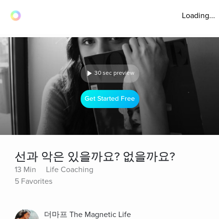
Loading...
30 sec preview
Get Started Free
선과 악은 있을까요? 없을까요?
13 Min
Life Coaching
5 Favorites
더마프 The Magnetic Life