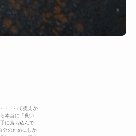
！
・・・って捉えか
たら本当に「良い
勝手に落ち込んで
自分のためにしか