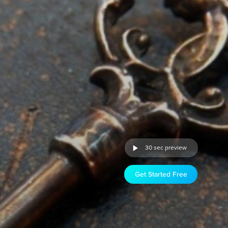
30 sec preview
Get Started Free