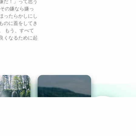
嫌だ！」って思う
局その嫌なら嫌っ
ほったらかしにし
ものに蓋をしてき
。 もう、すべて
良くなるために起