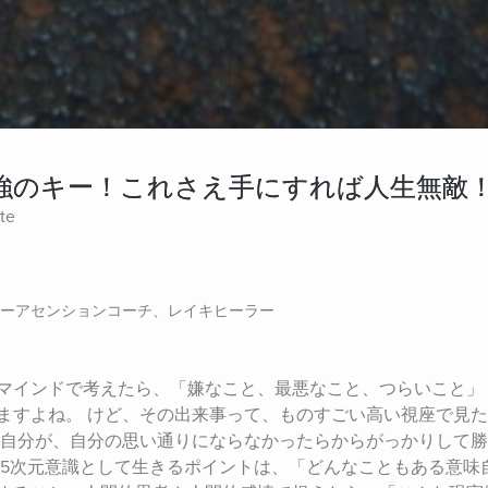
強のキー！これさえ手にすれば人生無敵
ite
ーアセンションコーチ、レイキヒーラー
マインドで考えたら、「嫌なこと、最悪なこと、つらいこと」
ますよね。 けど、その出来事って、ものすごい高い視座で見
の自分が、自分の思い通りにならなかったらからがっかりして
 5次元意識として生きるポイントは、「どんなこともある意味