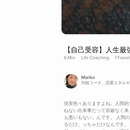
【自己受容】人生最
6 Min
Life Coaching
1 Favor
Mariko
内観コーチ、恋愛エネルギ
現実色々ありますよね。人間的
ねない出来事だって容赦なく来
も悪いもない」んです。 人間
るだけ、っちゃだけなんです。