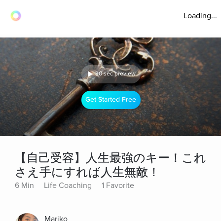
Loading...
30 sec preview
Get Started Free
【自己受容】人生最強のキー！これ
さえ手にすれば人生無敵！
6 Min
Life Coaching
1 Favorite
Mariko