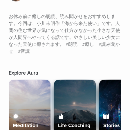
お休み前に癒しの朗読、読み聞かせをおすすめしま
す。今回は、小川未明作「海から来た使い」です。人
間の住む世界が気になって仕方がなかった小さな天使
が人間界へやってくる話です。やさしい美しい少女に
なった天使に癒されます。 #朗読　#癒し　#読み聞か
せ　#音読
Explore Aura
Meditation
Life Coaching
Stories