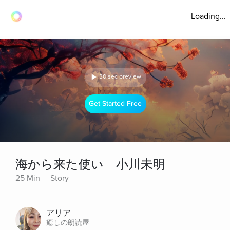
Loading...
30 sec preview
Get Started Free
海から来た使い 小川未明
25 Min
Story
アリア
癒しの朗読屋