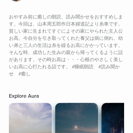
おやすみ前に癒しの朗読、読み聞かせをおすすめしま
す。今回は、山本周五郎作日本婦道記より糸車です。
貧しい家に生まれてすぐによその家にやられた主人公
お高。今自分を引き取ってくれた養父は病に倒れ、幼
い弟と三人の生活は糸を繰るお高にかかっています。
そんな時、成功した生みの親から帰ってくるように話
があります。その時お高は・・・心根のやさしく美し
いお高に心打たれる話です。 #睡眠朗読　#読み聞か
せ　#癒し
Explore Aura