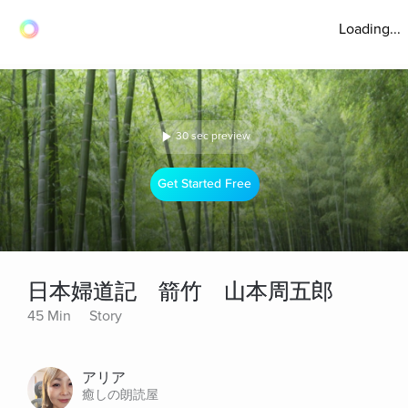
Loading...
30 sec preview
Get Started Free
日本婦道記 箭竹 山本周五郎
45 Min
Story
アリア
癒しの朗読屋