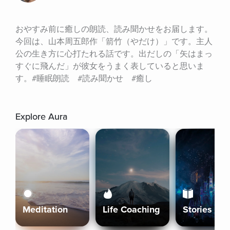
おやすみ前に癒しの朗読、読み聞かせをお届します。
今回は、山本周五郎作「箭竹（やだけ）」です。主人
公の生き方に心打たれる話です。出だしの「矢はまっ
すぐに飛んだ」が彼女をうまく表していると思いま
す。#睡眠朗読　#読み聞かせ　#癒し
Explore Aura
Meditation
Life Coaching
Stories