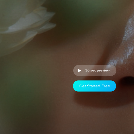
30 sec preview
Get Started Free