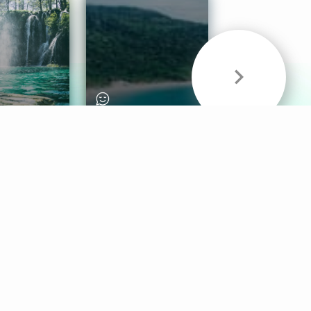
& Sounds
Healthy Mind
Follow Us