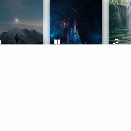
ife Coaching
Stories
Music 
More
Get Started