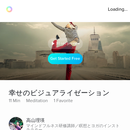
Loading...
30 sec preview
Get Started Free
幸せのビジュアライゼーション
11 Min
Meditation
1 Favorite
高山理瑛
マインドフルネス研修講師／瞑想とヨガのインスト
ラクター