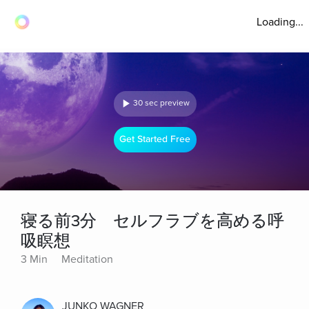
Loading...
30 sec preview
Get Started Free
寝る前3分 セルフラブを高める呼
吸瞑想
3 Min
Meditation
JUNKO WAGNER