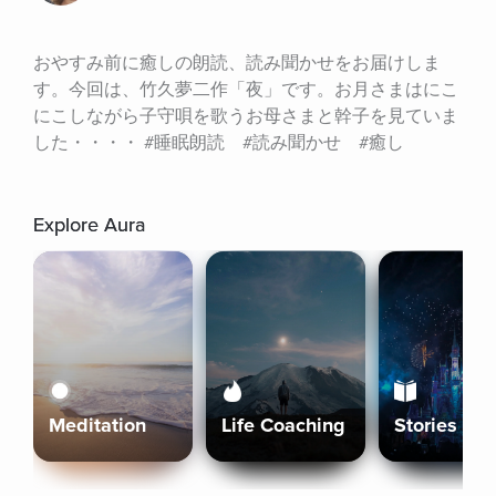
おやすみ前に癒しの朗読、読み聞かせをお届けしま
す。今回は、竹久夢二作「夜」です。お月さまはにこ
にこしながら子守唄を歌うお母さまと幹子を見ていま
した・・・・ #睡眠朗読　#読み聞かせ　#癒し
Explore Aura
Meditation
Life Coaching
Stories