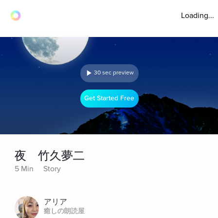
Loading...
30 sec preview
Get Started Free
夜 竹久夢二
5 Min
Story
アリア
癒しの朗読屋