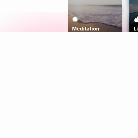
Meditation
L
Aura
Explore
Coaches
Tracks