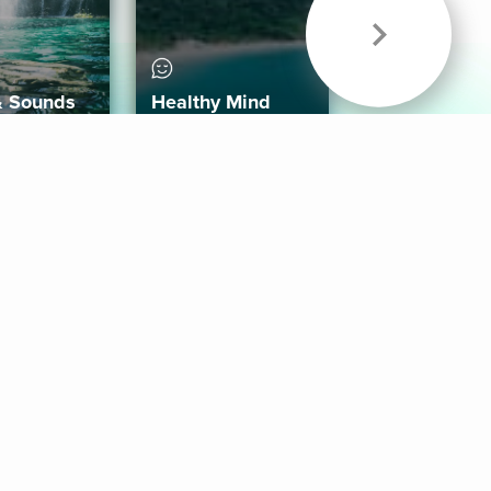
& Sounds
Healthy Mind
Follow Us
 App