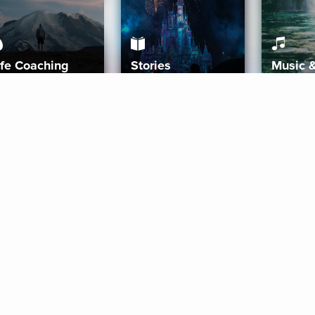
ife Coaching
Stories
Music 
More
Get Started
Gift Aura
Get Started
Redeem Gift Code
Gift Card Terms
Download IOS