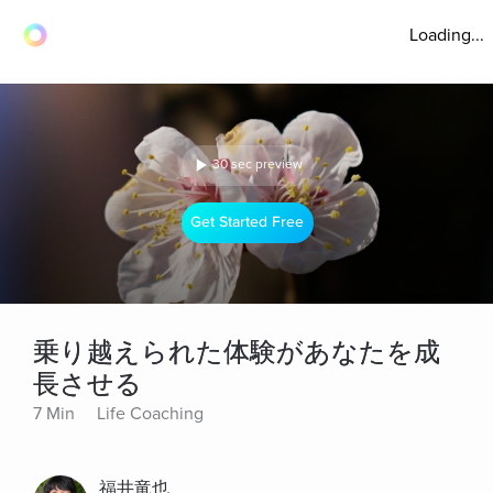
Loading...
30 sec preview
Get Started Free
乗り越えられた体験があなたを成
長させる
7 Min
Life Coaching
福井竜也