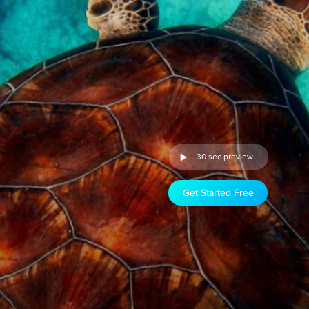
30 sec preview
Get Started Free