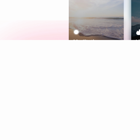
Meditation
L
Aura
Explore