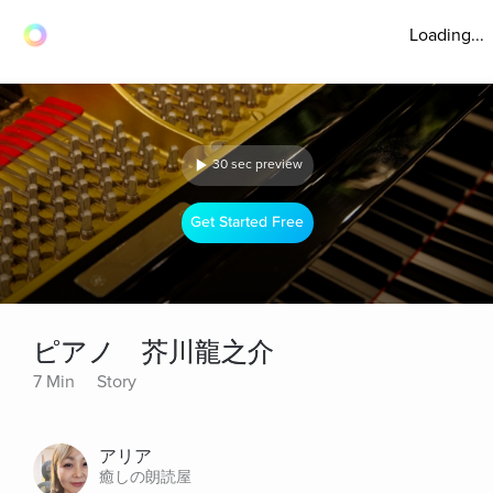
Loading...
30 sec preview
Get Started Free
ピアノ 芥川龍之介
7 Min
Story
アリア
癒しの朗読屋