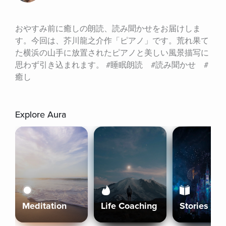
おやすみ前に癒しの朗読、読み聞かせをお届けしま
す。今回は、芥川龍之介作「ピアノ」です。荒れ果て
た横浜の山手に放置されたピアノと美しい風景描写に
思わず引き込まれます。 #睡眠朗読　#読み聞かせ　#
癒し
Explore Aura
Meditation
Life Coaching
Stories